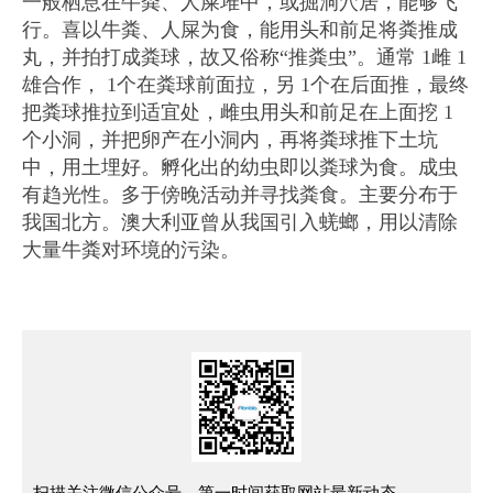
一般栖息在牛粪、人屎堆中，或掘洞穴居，能够飞
行。喜以牛粪、人屎为食，能用头和前足将粪推成
丸，并拍打成粪球，故又俗称“推粪虫”。通常 1雌 1
雄合作， 1个在粪球前面拉，另 1个在后面推，最终
把粪球推拉到适宜处，雌虫用头和前足在上面挖 1
个小洞，并把卵产在小洞内，再将粪球推下土坑
中，用土埋好。孵化出的幼虫即以粪球为食。成虫
有趋光性。多于傍晚活动并寻找粪食。主要分布于
我国北方。澳大利亚曾从我国引入蜣螂，用以清除
大量牛粪对环境的污染。
扫描关注微信公众号，第一时间获取网站最新动态