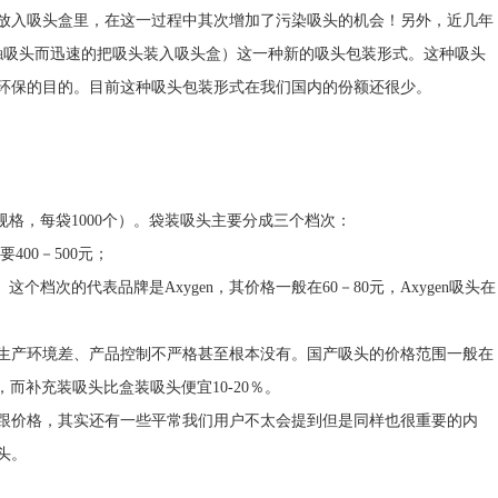
放入吸头盒里，在这一过程中其次增加了污染吸头的机会！另外，近几年
接触吸头而迅速的把吸头装入吸头盒）这一种新的吸头包装形式。这种吸头
环保的目的。目前这种吸头包装形式在我们国内的份额还很少。
l三种规格，每袋1000个）。袋装吸头主要分成三个档次：
400－500元；
档次的代表品牌是Axygen，其价格一般在60－80元，Axygen吸头在
生产环境差、产品控制不严格甚至根本没有。国产吸头的价格范围一般在
倍，而补充装吸头比盒装吸头便宜10-20％。
跟价格，其实还有一些平常我们用户不太会提到但是同样也很重要的内
头。