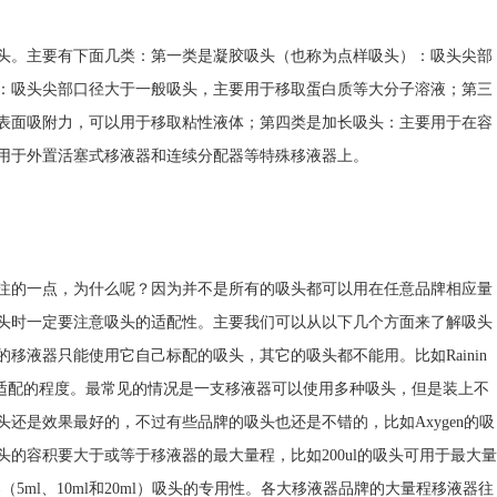
头。主要有下面几类：第一类是凝胶吸头（也称为点样吸头）：吸头尖部
：吸头尖部口径大于一般吸头，主要用于移取蛋白质等大分子溶液；第三
表面吸附力，可以用于移取粘性液体；第四类是加长吸头：主要用于在容
用于外置活塞式移液器和连续分配器等特殊移液器上。
注的一点，为什么呢？因为并不是所有的吸头都可以用在任意品牌相应量
头时一定要注意吸头的适配性。主要我们可以从以下几个方面来了解吸头
移液器只能使用它自己标配的吸头，其它的吸头都不能用。比如Rainin
头适配的程度。最常见的情况是一支移液器可以使用多种吸头，但是装上不
还是效果最好的，不过有些品牌的吸头也还是不错的，比如Axygen的吸
的容积要大于或等于移液器的最大量程，比如200ul的吸头可用于最大量
移液器（5ml、10ml和20ml）吸头的专用性。各大移液器品牌的大量程移液器往