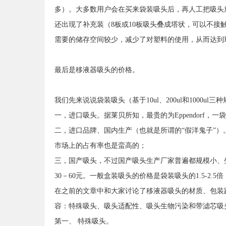
多）。大多数用户会在买来袋装吸头后，再人工把吸头
还出现了补充装（8板或10板吸头叠成塔状，可以不
需要的储存空间较少，减少了对塑料的使用，从而达到
最后是移液器吸头的价格。
我们先来说说袋装吸头（基于10ul、200ul和1000u
一，进口吸头。据莱贝所知，最贵的为Eppendorf，一袋要
二，进口品牌、国内生产（也就是所谓的“假洋鬼子”）。这个
市场上的占有率也是蛮高的；
三，国产吸头，不过国产吸头生产厂家普遍都规模小、
30－60元。一般盒装吸头的价格是袋装吸头的1.5-2.5
在之前的文章中和大家讨论了移液器吸头的材质、包装
容：特殊吸头、吸头适配性、吸头生物污染和带滤芯吸
第一、 特殊吸头。