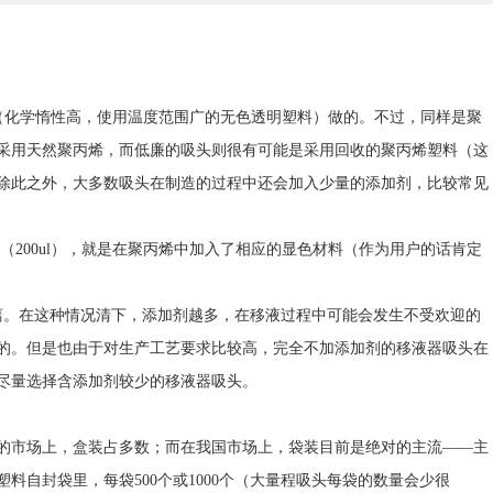
（化学惰性高，使用温度范围广的无色透明塑料）做的。不过，同样是聚
采用天然聚丙烯，而低廉的吸头则很有可能是采用回收的聚丙烯塑料（这
除此之外，大多数吸头在制造的过程中还会加入少量的添加剂，比较常见
头（200ul），就是在聚丙烯中加入了相应的显色材料（作为用户的话肯定
离。在这种情况清下，添加剂越多，在移液过程中可能会发生不受欢迎的
的。但是也由于对生产工艺要求比较高，完全不加添加剂的移液器吸头在
尽量选择含添加剂较少的移液器吸头。
的市场上，盒装占多数；而在我国市场上，袋装目前是绝对的主流——主
料自封袋里，每袋500个或1000个（大量程吸头每袋的数量会少很