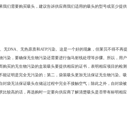
果我们需要购买吸头，建议告诉供应商我们适用的吸头的型号或至少提供
酶、无DNA、无热原质和ATP污染。这是一个好的现象，但莱贝不得不再提
物污染，要确保无生物污染还需要进行伽马射线处理等步骤。所以，用户
而购买的无生物污染的盒装吸头要提供相应的证书，表明相应项目的检测
不能证明是完全无污染的；第二，袋装吸头更加无法保证无生物污染。吸
自封袋无法保证吸头在储运过程中完全不接触空气；除此之外，自封袋被
求比较高的话，再选购时一定要向供应商了解清楚吸头是否带有标明相应