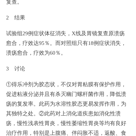
复查。
2 结果
试验组29例症状体征消失，X线及胃镜复查原溃疡
愈合，疗效达95％。而对照组只有18例症状消失，
溃疡愈合，疗效为60％。
3 讨论
①得乐冲剂为胶态状，不仅对胃粘膜有保护作用，
促进粘液分泌并且有杀灭幽门螺杆菌作用，降低溃
疡的复发率。此药为水溶性胶态更易发挥作用，为
其独特之处。②此药对上消化道疾患如消化性溃
疡，慢性浅表性胃炎，慢性萎缩性胃炎等均有良好
治疗作用，特别是上腹痛、伴闷胀不适，返酸、食