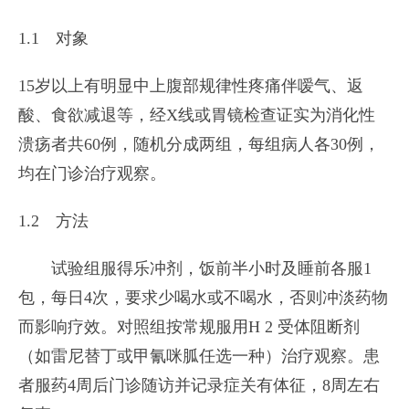
1.1 对象
15岁以上有明显中上腹部规律性疼痛伴嗳气、返
酸、食欲减退等，经X线或胃镜检查证实为消化性
溃疡者共60例，随机分成两组，每组病人各30例，
均在门诊治疗观察。
1.2 方法
试验组服得乐冲剂，饭前半小时及睡前各服1
包，每日4次，要求少喝水或不喝水，否则冲淡药物
而影响疗效。对照组按常规服用H 2 受体阻断剂
（如雷尼替丁或甲氰咪胍任选一种）治疗观察。患
者服药4周后门诊随访并记录症关有体征，8周左右