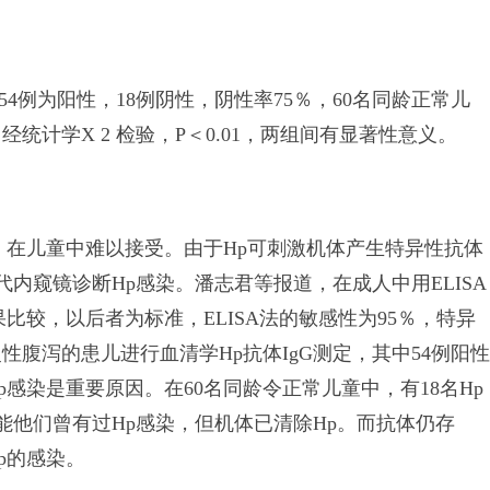
4例为阳性，18例阴性，阴性率75％，60名同龄正常儿
经统计学X 2 检验，P＜0.01，两组间有显著性意义。
，在儿童中难以接受。由于Hp可刺激机体产生特异性抗体
以替代内窥镜诊断Hp感染。潘志君等报道，在成人中用ELISA
比较，以后者为标准，ELISA法的敏感性为95％，特异
性腹泻的患儿进行血清学Hp抗体IgG测定，其中54例阳性
p感染是重要原因。在60名同龄令正常儿童中，有18名Hp
可能他们曾有过Hp感染，但机体已清除Hp。而抗体仍存
p的感染。