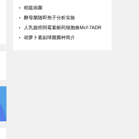
稻瘟病菌
酵母菌随即孢子分析实验
人乳腺癌阿霉素耐药细胞株Mcf-7ADR
胡萝卜素副球菌菌种简介