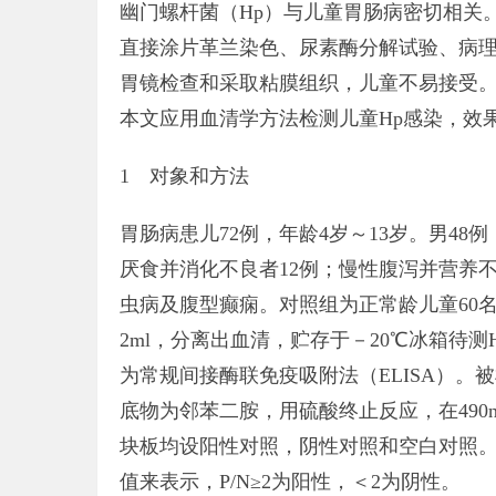
幽门螺杆菌（Hp）与儿童胃肠病密切相关
直接涂片革兰染色、尿素酶分解试验、病
胃镜检查和采取粘膜组织，儿童不易接受。 
本文应用血清学方法检测儿童Hp感染，效
1 对象和方法
胃肠病患儿72例，年龄4岁～13岁。男48
厌食并消化不良者12例；慢性腹泻并营养
虫病及腹型癫痫。对照组为正常龄儿童60名
2ml，分离出血清，贮存于－20℃冰箱待测
为常规间接酶联免疫吸附法（ELISA）。被
底物为邻苯二胺，用硫酸终止反应，在490
块板均设阳性对照，阴性对照和空白对照。
值来表示，P/N≥2为阳性，＜2为阴性。