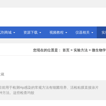
试剂商城
资源下载
视频教程
仪器相关
实
您现在的位置是：
首页
>
实验方法
>
微生物学
收藏
目前用于检测Hp感染的常规方法有细菌培养、活检粘膜直接涂片
种方法。这些检查均较