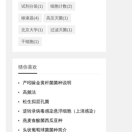
试剂分装(1)
细胞计数(2)
移液器(4)
高压灭菌(1)
北京大学(1)
过滤灭菌(1)
干细胞(1)
猜你喜欢
产吲哚金黄杆菌菌种说明
高频法
松生拟层孔菌
逆转录病毒感染悬浮细胞（上清感染）
燕麦食酸菌西瓜亚种
头状葡萄球菌菌种简介