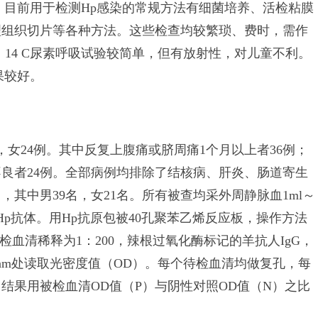
。目前用于检测Hp感染的常规方法有细菌培养、活检粘膜
理组织切片等各种方法。这些检查均较繁琐、费时，需作
14 C尿素呼吸试验较简单，但有放射性，对儿童不利。
果较好。
例，女24例。其中反复上腹痛或脐周痛1个月以上者36例；
不良者24例。全部病例均排除了结核病、肝炎、肠道寄生
，其中男39名，女21名。所有被查均采外周静脉血1ml～
Hp抗体。用Hp抗原包被40孔聚苯乙烯反应板，操作方法
检血清稀释为1：200，辣根过氧化酶标记的羊抗人IgG，
nm处读取光密度值（OD）。每个待检血清均做复孔，每
结果用被检血清OD值（P）与阴性对照OD值（N）之比