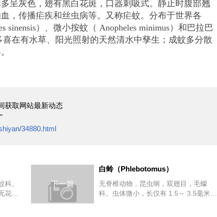
多呈灰色，翅有黑白花斑，口器刺吸式。静止时腹部翘
的血，传播疟疾和丝虫病等。又称疟蚊。分布于世界各
inensis）、微小按蚊（ Anopheles minimus）和巴拉巴
sis）等。幼虫多喜在有水草、阳光照射的天然清水中孳生；成蚊多分散
冬。
间获取网站最新动态
"
/shiyan/34880.html
白蛉（Phlebotomus）
蚊科。
下一篇
无脊椎动物，昆虫纲，双翅目，毛蠓
无花
科。虫体微小，长仅有 1.5～ 3.5毫米，
。口器
胸背隆起，灰黄色或棕色，上有多数细
长毛。足细...