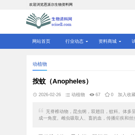
欢迎浏览恩派尔生物资料网
网站首页
行业动态
资料商城
动植物
按蚊（Anopheles）
2026-02-26
动植物
67
0
加入收
无脊椎动物，昆虫纲，双翅目，蚊科。体多
成一角度。雌虫吸取人、畜的血，传播疟疾和丝