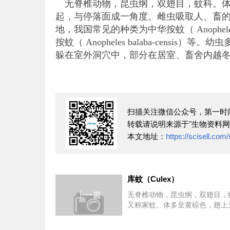
无脊椎动物，昆虫纲，双翅目，蚊科。体
起，与停落面成一角度。雌虫吸取人、畜
地，我国常见的种类为中华按蚊（ Anopheles s
按蚊（ Anopheles balaba-cen
躲在室外洞穴中，部分在居室、畜舍内越
扫描关注微信公众号，第一时
转载请说明来源于"生物资料网
本文地址：
https://scisell.com
库蚊（Culex）
上一篇
无脊椎动物，昆虫纲，双翅目，
又称家蚊。体多呈黄棕色，翅上
斑，触须短，触角与口器近等长
刺吸式。静止时，身体...