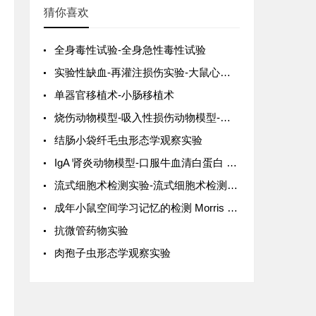
猜你喜欢
全身毒性试验-全身急性毒性试验
实验性缺血-再灌注损伤实验-大鼠心脏缺血-再灌注损伤法
单器官移植术-小肠移植术
烧伤动物模型-吸入性损伤动物模型-烟雾吸入性损伤动物模型
结肠小袋纤毛虫形态学观察实验
IgA 肾炎动物模型-口服牛血清白蛋白 (BSA) 和葡萄球菌肠毒素 B(SEB) 复合法诱发大鼠 IgA 肾炎模型
流式细胞术检测实验-流式细胞术检测检测胎肝 Lin-c-Kit+Sca-1+细胞数
成年小鼠空间学习记忆的检测 Morris 水迷宫实验-Y 迷宫实验（Y-Maze）
抗微管药物实验
肉孢子虫形态学观察实验