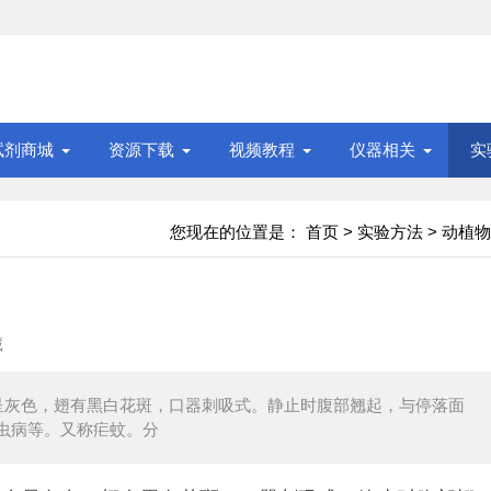
试剂商城
资源下载
视频教程
仪器相关
实
您现在的位置是：
首页
>
实验方法
>
动植物
藏
呈灰色，翅有黑白花斑，口器刺吸式。静止时腹部翘起，与停落面
虫病等。又称疟蚊。分