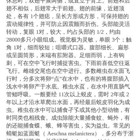
休息时，双翅平展两侧，或直立于背上。前翅和后
翅不相似，后翅常大于前翅。翅的前缘，近翅顶
处，各有 1个翅痣，呈长方形或方形，可保持翅的
震动规律性，并可防止因震颤而折伤。头部能灵活
转动，复眼 1对，较大，约占头部的 1/2，约由
28000多只小眼组成。视觉极为灵敏，单眼 3个；触
角 1对，细而较短；咀嚼式口器。腹部细长、扁形
或呈圆筒形，末端有肛附器。足细而弱，上有钩
刺，可在空中飞行时捕捉害虫。下雨前喜低空往返
飞行。雌雄交尾也在空中进行。多数雌虫在水面飞
行时，分多次将卵“点”在水中，也有的将腹部插入
浅水中将卵产于水底。稚虫水虿，在水中用直肠气
管鳃呼吸。一般要经 11次以上蜕皮，需时 2年或 2
年以上才沿水草爬出水面，再经最后蜕皮羽化为成
虫。稚虫在水中可以捕食孑孓或其他小型动物，有
时同类也相残食。成虫除能大量捕食蚊、蝇外，有
的还能捕食蝶、蛾、蜂等害虫，实为益虫。常见的
蜻蜓如蓝面蜓（ Aeschna melanictera），多分布于浙