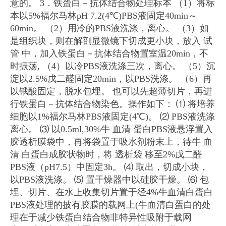
意的。
3．铁蛋白－抗体结合物处理标本
（1）将标
本以5%福尔马林pH 7.2(4℃)PBS液固定40min～
60min。
（2）用冷的PBS液洗涤，离心。
（3）如
是组织块，则在解剖显微镜下切成更小块，放入 试
管 中，加入铁蛋白－抗体结合物置室温20min，不
时振荡,
（4）以冷PBS液洗涤三次，离心。
（5）沉
淀以2.5%戊二醛固定20min，以PBS洗涤。
（6）再
以锇酸固定，脱水包埋。
也可以先超薄切片，再进
行铁蛋白－抗体结合物染色。操作如下：
⑴ 将培养
细胞以1%福尔马林PBS液固定(4℃)。
⑵ PBS液洗涤
离心。
⑶ 以0.5ml,30%牛 血清 蛋白PBS液悬浮置入
胶透析膜袋中，再将袋置于吸水剂粉末上，待牛 血
清 白蛋白成胶状物时，将 透析袋 移至2%戊二醛
PBS液（pH7.5）中固定3h。
⑷ 取出，切成小块，
以PBS液洗涤。
⑸ 置干燥器中以硅胶干燥。
⑹ 包
埋、切片、在水上收集切片置于经4%牛血清白蛋白
PBS液处理的披有胶膜的载网上(牛血清白蛋白的处
理在于减少铁蛋白结合物非特异性吸附于载网