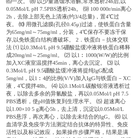
⑹一次。
⑻ 以少量蒸馏水溶解,常水透析24h后,以
0.05Mol/L pH 7.5PBS透析24h。
⑼ 100 000r/min离心
2h，去除上部无色上清液(约3/4总量)，置4℃过
夜。
⑽ 用微孔滤膜(孔径0.45μ)过滤，使铁蛋白含量
为65mg/ml～75mg/ml，分装，4℃保存不要冻干保
存,以免铁蛋白结构遭破坏。
2．铁蛋白－抗体交联
法
⑴ 以0.3Mol/L pH 9.5硼酸盐缓冲液将铁蛋白稀释
成20mg/ml～25mg/ml。
⑵ 以1︰1000(W/W)的比例
加入XC液室温搅拌45min，离心去沉淀。
⑶ 以
0.3Mol/L pH 9.5硼酸盐缓冲液将提纯lgG配成
5mg/ml，以1︰4的比例(V/V)加入IgG与铁蛋白－XC
液，4℃搅拌48h。
⑷ 以0.1Mol/L碳酸铵溶液透析过
夜，以除去多余的异氰酸盐，再以0.05Mol/l pH 7.5
PBS透析，使pH值恢复到生理水平。
⑸ 超速离心
以1.00×10 5 g离心5h，去上清，沉淀以0.05Mol/L
PBS悬浮，再次离心，以除去未结合的IgG。
⑹ 以
血清学及免疫学方法测定结合抗体的特异性、免疫
活性以及标记效应，如果操作步骤严格，结果是满