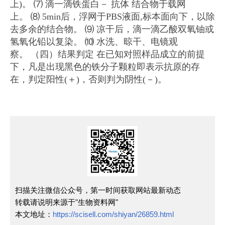
上)。
⑺ 滴一滴铁蛋白－ 抗体 结合物于载网
上。
⑻ 5min后，浮网于PBS液面,标本面向下，以除
去多余的结合物。
⑼ 凉干后，滴一滴乙酸双氧铀或
氢氧化铅以复染。
⑽ 水洗、晾干、电镜观
察。
（四）结果判定
在已知对照样品成立的前提
下，凡是出现黑色的铁分子颗粒即表示抗原的存
在，判定阳性(＋)，否则判为阴性(－)。
扫描关注微信公众号，第一时间获取网站最新动态
转载请说明来源于"生物资料网"
本文地址：
https://scisell.com/shiyan/26859.html