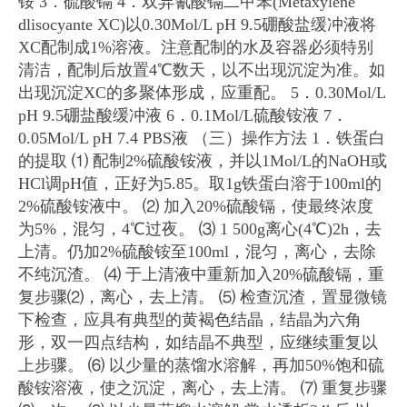
铵
3．硫酸镉
4．双异氰酸镉二甲苯(Metaxylene
dlisocyante XC)以0.30Mol/L pH 9.5硼酸盐缓冲液将
XC配制成1%溶液。注意配制的水及容器必须特别
清洁，配制后放置4℃数天，以不出现沉淀为准。如
出现沉淀XC的多聚体形成，应重配。
5．0.30Mol/L
pH 9.5硼盐酸缓冲液
6．0.1Mol/L硫酸铵液
7．
0.05Mol/L pH 7.4 PBS液
（三）操作方法
1．铁蛋白
的提取
⑴ 配制2%硫酸铵液，并以1Mol/L的NaOH或
HCl调pH值，正好为5.85。取1g铁蛋白溶于100ml的
2%硫酸铵液中。
⑵ 加入20%硫酸镉，使最终浓度
为5%，混匀，4℃过夜。
⑶ 1 500g离心(4℃)2h，去
上清。仍加2%硫酸铵至100ml，混匀，离心，去除
不纯沉渣。
⑷ 于上清液中重新加入20%硫酸镉，重
复步骤⑵，离心，去上清。
⑸ 检查沉渣，置显微镜
下检查，应具有典型的黄褐色结晶，结晶为六角
形，双一四点结构，如结晶不典型，应继续重复以
上步骤。
⑹ 以少量的蒸馏水溶解，再加50%饱和硫
酸铵溶液，使之沉淀，离心，去上清。
⑺ 重复步骤