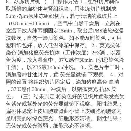
6．冰冻切片机 （二）操作方法 1．组织切片制作
取新鲜的扁桃体与肾组织块，用冰冻切片机制成
5μm~7μm原冰冻组织切片，粘于清洁的载玻片上
（0.8 mm ~1.0mm），空气中自然干燥后，立刻在
室温下放入纯丙酮固定15min，取出后PBS液轻轻漂
洗数次，自然干燥后染色。如不能及时染色，可用
塑料纸包好，放入低温冰箱中保存。 2．荧光抗体
染色 滴加猪瘟荧光抗体（工作浓度）2~3滴，以覆
盖为度，放入湿盒中，37℃感作30min（切忌染色液
干涸）。以PBS液3×3min冲洗。 3．染色片半干时，
滴加缓冲甘油封片，置 荧光显微镜 下观察。 4．对
照的设置 将组织切片固定后，滴加猪瘟高免 血清
，37℃感作30min，冲洗后，以猪瘟荧光 抗体 染
色。 （三）结果判定 将染色好的组织片置激发光为
蓝紫光或紫外光的荧光显微镜下观察。 阳性结果：
扁桃体隐窝上皮细胞或肾曲小管上皮细胞的胞浆内
呈明亮的翠绿色荧光，细胞形态清晰。 阴性结果：
无荧光或荧光微弱，细胞形态不清晰。