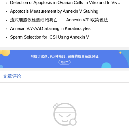
Detection of Apoptosis in Ovarian Cells In Vitro and In Vivo Using the Annexin V-Affinity Assay
Apoptosis Measurement by Annexin V Staining
流式细胞仪检测细胞凋亡――Annexin V/PI双染色法
Annexin V/7-AAD Staining in Keratinocytes
Sperm Selection for ICSI Using Annexin V
文章评论