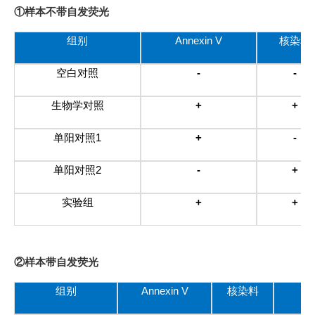
①样本不带自发荧光
组别
Annexin V
核染料
空白对照
-
-
生物学对照
+
+
单阳对照
1
+
-
单阳对照
2
-
+
实验组
+
+
②样本带自发荧光
组别
Annexin V
核染料