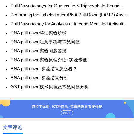
Pull-Down Assays for Guanosine 5-Triphosphate-Bound Ras-Like Guanosine 5-Triphosphatases
Performing the Labeled microRNA Pull-Down (LAMP) Assay System: An Experimental Approach for High-Thr
Pull-Down Assay for Analysis of Integrin-Mediated Activation of Rap Proteins in Adherent Platelets
RNA pull-down详细实验步骤
​RNA pull-down注意事项与常见问题
RNA pull-down实验问题答疑
RNA pull-down实验原理介绍+实验步骤
RNA pull-downll实验结果怎么看？
RNA pull-downll实验结果分析
GST pull-down技术原理及常见问题分析
文章评论