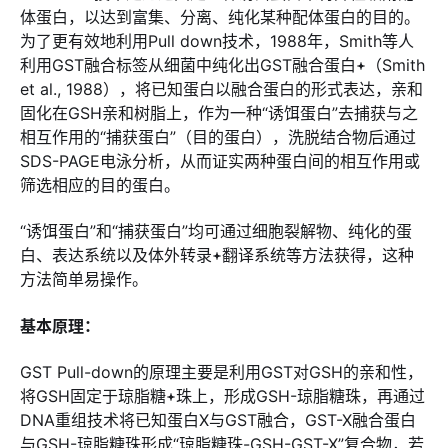
体蛋白，以达到富集、分离、纯化某种配体蛋白的目的。
为了更有效地利用Pull down技术，1988年，Smith等人
利用GST融合标签从细菌中纯化出GST融合蛋白
（Smith
et al., 1988），将已知蛋白以融合蛋白的形式表达，亲和
固化在GSH亲和树脂上，作为一种“诱饵蛋白”去捕获与之
相互作用的“捕获蛋白”（目的蛋白），洗脱结合物后通过
SDS-PAGE电泳分析，从而证实两种蛋白间的相互作用或
筛选相应的目的蛋白。
“诱饵蛋白”和“捕获蛋白”均可通过细胞裂解物、纯化的蛋
白、表达系统以及体外转录
翻译系统等方法获得，这种
方法简单易操作。
基本原理：
GST Pull-down的原理主要是利用GST对GSH的亲和性，
将GSH固定于琼脂糖
珠上，形成GSH-琼脂糖珠，再通过
DNA重组技术将已知蛋白X与GST融合，GST-X融合蛋白
与GSH-琼脂糖珠形成“琼脂糖珠-GSH-GST-X”复合物，若