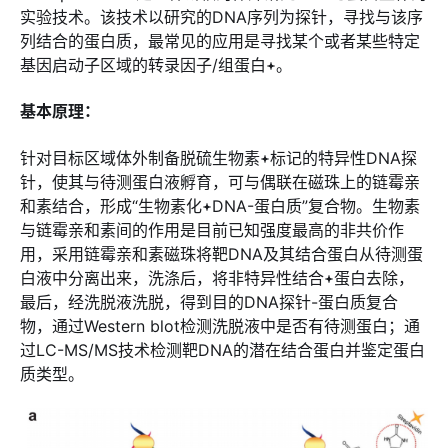
实验技术。该技术以研究的DNA序列为探针，寻找与该序
列结合的蛋白质，最常见的应用是寻找某个或者某些特定
基因启动子区域的转录因子/组蛋白
。
基本原理：
针对目标区域体外制备脱硫生物素
标记的特异性DNA探
针，使其与待测蛋白液孵育，可与偶联在磁珠上的链霉亲
和素结合，形成“生物素化
DNA-蛋白质”复合物。生物素
与链霉亲和素间的作用是目前已知强度最高的非共价作
用，采用链霉亲和素磁珠将靶DNA及其结合蛋白从待测蛋
白液中分离出来，洗涤后，将非特异性结合
蛋白去除，
最后，经洗脱液洗脱，得到目的DNA探针-蛋白质复合
物，通过Western blot检测洗脱液中是否有待测蛋白；通
过LC-MS/MS技术检测靶DNA的潜在结合蛋白并鉴定蛋白
质类型。