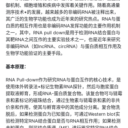
御机制、细胞增殖和疾病中发挥着关键作用。随着高通量
测序技术
的发展，越来越多的非编码RNA被注释出来，
其广泛的生物学功能也成为近年来的研究热点。RNA与蛋
白质的相互作用也是非编码RNA发挥功能的主要作用机制
之一，其中，RNA pull down是用于检测RNA结合蛋白与
其靶RNA之间互作的主要实验技术之一，也是近年来研究
非编码RNA（如IncRNA、circRNA）与蛋白质相互作用及
生物学功能验证的主要手段。
基本原理：
RNA Pull-down作为研究RNA与蛋白互作的核心技术，是
使用体外转录法
标记生物素RNA探针，然后与胞浆蛋白
提取液孵育，形成RNA-蛋白质复合物。该复合物可与链霉
亲和素标记的磁珠结合，通过生物素与链霉亲和素的非共
价亲和作用，使其与孵育液中的其他成分分离。复合物洗
脱后，如果检测蛋白为已知蛋白，可通过Western blot实
验检测特定RNA结合蛋白是否与RNA相互作用；如果检测
未知蛋白，则可结合质谱（MS）进行鉴定特定RNA结合